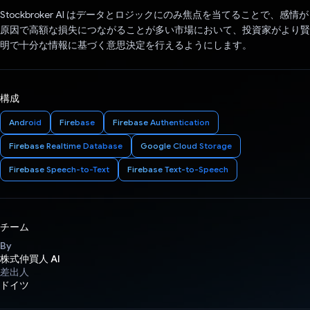
Stockbroker AI はデータとロジックにのみ焦点を当てることで、感情が
原因で高額な損失につながることが多い市場において、投資家がより賢
明で十分な情報に基づく意思決定を行えるようにします。
構成
Android
Firebase
Firebase Authentication
Firebase Realtime Database
Google Cloud Storage
Firebase Speech-to-Text
Firebase Text-to-Speech
チーム
By
株式仲買人 AI
差出人
ドイツ