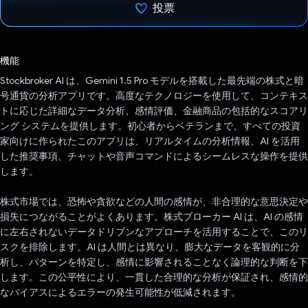
投票
投票済み
機能
Stockbroker AI は、Gemini 1.5 Pro モデルを搭載した最先端の株式と暗
号通貨の分析アプリです。高度なテクノロジーを使用して、コンテキス
トに応じた詳細なデータ分析、感情評価、金融商品の包括的なスコアリ
ング システムを提供します。初心者からベテランまで、すべての投資
家向けに作られたこのアプリは、リアルタイムの分析情報、AI を活用
した推奨事項、チャットや音声コマンドによるシームレスな操作を提供
します。
株式市場では、恐怖や貪欲などの人間の感情が、非合理的な意思決定や
損失につながることがよくあります。株式ブローカー AI は、AI の感情
に左右されないデータドリブンなアプローチを活用することで、このリ
スクを排除します。AI は人間とは異なり、膨大なデータを客観的に分
析し、パターンを特定し、感情に影響されることなく論理的な判断を下
します。この公平性により、一貫した合理的な分析が保証され、感情的
なバイアスによるエラーの発生可能性が低減されます。