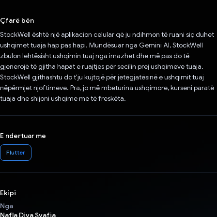
Votuar!
Çfarë bën
StockWell është një aplikacion celular që ju ndihmon të ruani siç duhet
ushqimet tuaja hap pas hapi. Mundësuar nga Gemini AI, StockWell
zbulon lehtësisht ushqimin tuaj nga imazhet dhe më pas do të
gjenerojë të gjitha hapat e ruajtjes për secilin prej ushqimeve tuaja.
StockWell gjithashtu do t'ju kujtojë për jetëgjatësinë e ushqimit tuaj
nëpërmjet njoftimeve. Pra, jo më mbeturina ushqimore, kurseni paratë
tuaja dhe shijoni ushqime më të freskëta.
E ndertuar me
Flutter
Ekipi
Nga
Nafla Diva Syafia