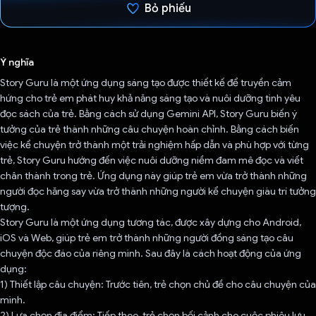
Bỏ phiếu
Đã bình chọn!
Ý nghĩa
Story Guru là một ứng dụng sáng tạo được thiết kế để truyền cảm
hứng cho trẻ em phát huy khả năng sáng tạo và nuôi dưỡng tình yêu
đọc sách của trẻ. Bằng cách sử dụng Gemini API, Story Guru biến ý
tưởng của trẻ thành những câu chuyện hoàn chỉnh. Bằng cách biến
việc kể chuyện trở thành một trải nghiệm hấp dẫn và phù hợp với từng
trẻ, Story Guru hướng đến việc nuôi dưỡng niềm đam mê đọc và viết
chân thành trong trẻ. Ứng dụng này giúp trẻ em vừa trở thành những
người đọc hăng say vừa trở thành những người kể chuyện giàu trí tưởng
tượng.
Story Guru là một ứng dụng tương tác, được xây dựng cho Android,
iOS và Web, giúp trẻ em trở thành những người đồng sáng tạo câu
chuyện độc đáo của riêng mình. Sau đây là cách hoạt động của ứng
dụng:
1) Thiết lập câu chuyện: Trước tiên, trẻ chọn chủ đề cho câu chuyện của
mình.
2) Lựa chọn địa điểm: Tiếp theo, trẻ chọn bối cảnh cho cuộc phiêu lưu