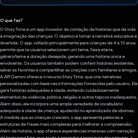
Voto dado.
O que faz?
O Story Time é um app inovador de contação de histórias que dá vida
à imaginação das crianças. O objetivo é tornar a narrativa educativa e
divertida. O app, voltado principalmente para crianças de 4 a 10 anos,
permite que os usuários selecionem um tema, faixa etária,
gênero/tema e duração desejada, gerando uma história única e
envolvente. Os usuários também podem conferir histórias existentes,
salvar as favoritas e compartilhar as criações com familiares e amigos.
A API Gemini oferece o recurso Story Time, que cria narrativas
personalizadas com base nas informações fornecidas pelo usuário. Ele
gera histórias adequadas à idade, evitando cuidadosamente
elementos de violência, política, religião e outros tópicos inadequados.
Além disso, ele incorpora uma ampla variedade de vocabulário
adequado à idade da criança, ajudando no aprendizado de idiomas.
À medida que as crianças crescem, o app apresenta palavras e
estruturas de frases mais complexas para melhorar a compreensão.
Além da história, o app oferece experiências imersivas com narração
de texto para fala, que ajuda a aprender a pronúncia das palavras, e