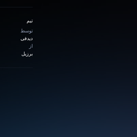
تیم
توسط
دیدفی
از
برزیل