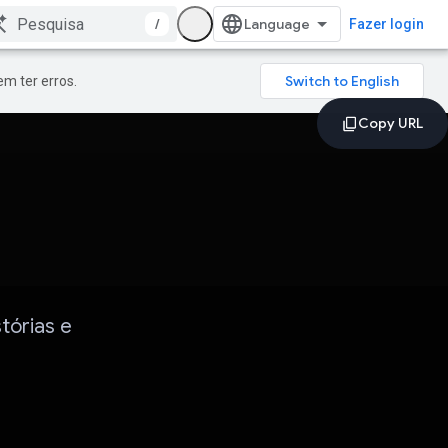
/
Fazer login
m ter erros.
tórias e