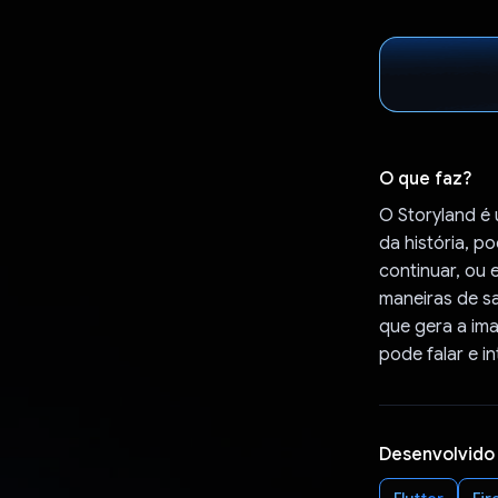
O que faz?
O Storyland é 
da história, p
continuar, ou 
maneiras de sa
que gera a im
pode falar e in
Desenvolvido
Flutter
Fir