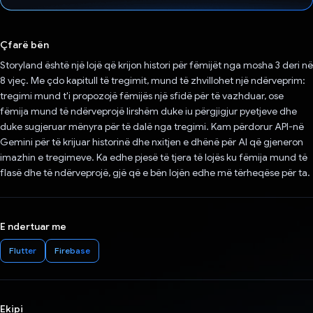
Votuar!
Çfarë bën
Storyland është një lojë që krijon histori për fëmijët nga mosha 3 deri në
8 vjeç. Me çdo kapitull të tregimit, mund të zhvillohet një ndërveprim:
tregimi mund t'i propozojë fëmijës një sfidë për të vazhduar, ose
fëmija mund të ndërveprojë lirshëm duke iu përgjigjur pyetjeve dhe
duke sugjeruar mënyra për të dalë nga tregimi. Kam përdorur API-në
Gemini për të krijuar historinë dhe nxitjen e dhënë për AI që gjeneron
imazhin e tregimeve. Ka edhe pjesë të tjera të lojës ku fëmija mund të
flasë dhe të ndërveprojë, gjë që e bën lojën edhe më tërheqëse për ta.
E ndertuar me
Flutter
Firebase
Ekipi