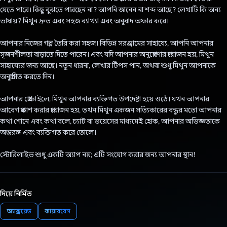
যেতে পারে। কিছু বুঝতে পারছেন না? আপনি জানেন না শব্দ আছে? লেখাটি কি অন্য
ভাষায়? মিথুন দ্রুত এবং সহজ ব্যাখ্যা এবং অনুবাদ অফার করে।
আপনার নিজের গল্প তৈরি করা সহজ। বিভিন্ন সরঞ্জামের সাহায্যে, আপনি আপনার
সৃজনশীলতা বাড়াতে দিতে পারেন। এবং যদি আপনার অনুপ্রেরণার প্রয়োজন হয়, মিথুন
সাহায্যের জন্য আছে। নতুন ধারনা, লেখার টিপস পান, অথবা শুধু মিথুন আপনাকে
অনুপ্রাণিত করতে দিন।
আপনার প্রোফাইলে, মিথুন আপনার ব্যক্তিগত উপদেষ্টা হয়ে ওঠে। যখন আপনার
আবেগ প্রকাশ করার প্রয়োজন হয়, তখন মিথুন একজন সত্যিকারের বন্ধুর মতো আপনার
কথা শোনে এবং কথা বলে, চ্যাট বা ভয়েসের মাধ্যমেই হোক, আপনার অভিজ্ঞতাকে
অন্তরঙ্গ এবং ব্যক্তিগত করে তোলে।
স্টোরিলাইভ শুধু একটি অ্যাপ নয়; এটি সংযোগ করার জন্য আপনার স্থান!
দিয়ে নির্মিত
অ্যান্ড্রয়েড
ফায়ারবেস