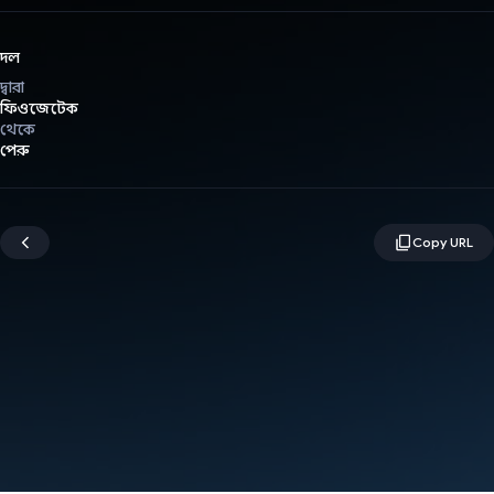
দল
দ্বারা
ফিওজেটেক
থেকে
পেরু