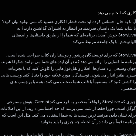
رای داد!
کاری که انجام می دهد
آیا تا به حال احساس کرده اید تحت فشار افکاری هستید که نمی توانید بیان کنید؟
یا شاید شما یک داستان قدرتمند در انتظار به اشتراک گذاشتن دارید؟ به
StoryLive خوش آمدید، برنامه‌ای که شما را از طریق داستان‌ها و ایده‌های
الهام‌بخش با یک جامعه مرتبط می‌کند
StoryLive که برای نویسندگان پرشور و دوستداران کتاب طراحی شده است،
برنامه ما فضایی را ارائه می دهد که در آن ایده های شما می توانند شکوفا شوند.
جهان وسیعی از داستان‌ها، افکار و نقل‌قول‌هایی را کاوش کنید که با تجربیات
بشری طنین‌انداز می‌شوند. نویسندگان مورد علاقه خود را دنبال کنید و پست هایی
را کشف کنید که مستقیماً با قلب شما صحبت می کنند، همه با برچسب های
شخصی.
چیزی که StoryLive را واقعاً منحصر به فرد می کند Gemini، هوش مصنوعی
گوگل است. جوزا فقط از شما نمی پرسد که چه احساسی دارید. از این اطلاعات
برای نشان دادن مرتبط ترین پست ها به شما استفاده می کند. مثل این است که
برنامه دقیقاً می داند در آن لحظه چه چیزی را باید بخوانید.
با Gemini، هر سوالی در مورد یک داستان را می توان بلافاصله پاسخ داد. چیزی