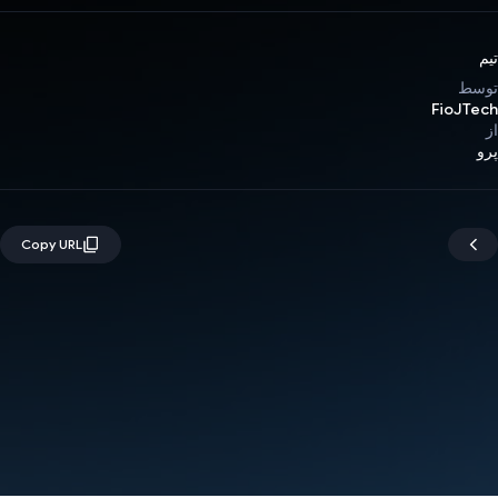
تیم
توسط
FioJTech
از
پرو