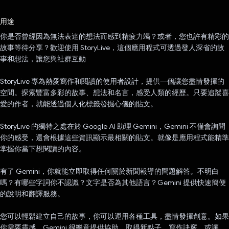
已投票！
用途
你是否曾經因為無法表達的想法而感到精疲力竭？或者，您也許有精彩的
故事等待分享？歡迎使用 StoryLive，這個應用程式可透過發人深省的故
事和想法，讓您與社群互動
StoryLive 專為熱愛寫作和閱讀的使用者設計，提供一個讓您盡情發揮的
空間。探索豐富多彩的故事、想法和名言，感受人類的經歷。只要追蹤喜
愛的作者，就能透過個人化標籤發掘心儀的貼文。
StoryLive 的獨特之處在於 Google AI 助理 Gemini，Gemini 不僅會詢問
你的感受，還會根據這些資訊顯示最相關的貼文。就像是應用程式能精準
掌握你當下想閱讀的內容。
有了 Gemini，你就能立即取得任何關於新聞報導的問題解答。不明白
嗎？有哪些字詞你不認識？文字是否為其他語言？Gemini 提供快速簡便
的說明和翻譯服務。
您可以輕鬆建立自己的故事，你可以運用各種工具，盡情發揮創意。如果
你需要靈感，Gemini 很樂意提供協助。取得新點子、寫作訣竅，或讓