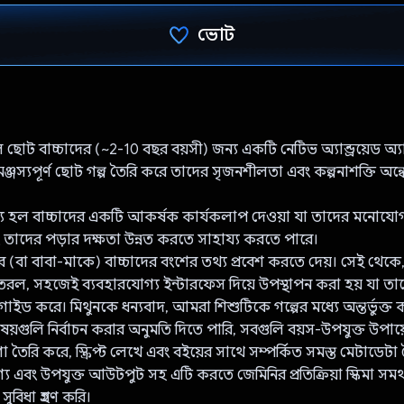
ভোট
ভোট দিয়েছেন!
োট বাচ্চাদের (~2-10 বছর বয়সী) জন্য একটি নেটিভ অ্যান্ড্রয়েড অ্
মঞ্জস্যপূর্ণ ছোট গল্প তৈরি করে তাদের সৃজনশীলতা এবং কল্পনাশক্তি অন
শ্য হল বাচ্চাদের একটি আকর্ষক কার্যকলাপ দেওয়া যা তাদের মনোয
তাদের পড়ার দক্ষতা উন্নত করতে সাহায্য করতে পারে।
ের (বা বাবা-মাকে) বাচ্চাদের বংশের তথ্য প্রবেশ করতে দেয়। সেই থেকে,
রল, সহজেই ব্যবহারযোগ্য ইন্টারফেস দিয়ে উপস্থাপন করা হয় যা ত
গাইড করে। মিথুনকে ধন্যবাদ, আমরা শিশুটিকে গল্পের মধ্যে অন্তর্ভুক্ত
িষয়গুলি নির্বাচন করার অনুমতি দিতে পারি, সবগুলি বয়স-উপযুক্ত উপায়
ণা তৈরি করে, স্ক্রিপ্ট লেখে এবং বইয়ের সাথে সম্পর্কিত সমস্ত মেটাডেটা
য এবং উপযুক্ত আউটপুট সহ এটি করতে জেমিনির প্রতিক্রিয়া স্কিমা সমর্থ
বিধা গ্রহণ করি।