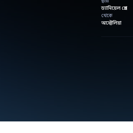
দ্বারা
ড্যানিয়েল গ্রেচ
থেকে
অস্ট্রেলিয়া