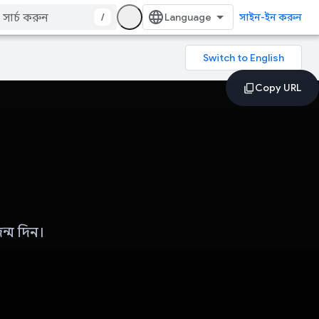
/
সাইন-ইন করুন
ন্ম দিন।