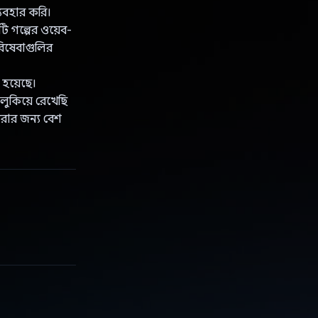
্যবহার করি।
ি গল্পের ওয়েব-
পরিষেবাগুলির
 হয়েছে।
ুকিয়ে রেখেছি
রার জন্য বেশ