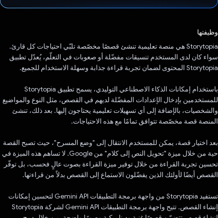
تم التصويت.
وظيفتها
Storytopia هي منصة تعليمية تنشئ قصصًا مخصّصة تلبّي احتياجات كل قارئ.
سواء كان لدى المستخدم تنسيقات مفضّلة أو صعوبات في التعلّم، يُعدّل تطبيق
Storytopia المحتوى لضمان تجربة قراءة جذابة وسهلة الاستخدام للجميع.
باستخدام إمكانات الذكاء الاصطناعي التوليدي، يسمح تطبيق Storytopia
للمستخدمين بإدخال الإعدادات المفضّلة لديهم في القصص، مثل النوع والمواضيع
والشخصيات، بالإضافة إلى أي تسهيلات تعليمية يحتاجون إليها. بعد ذلك، تنشئ
المنصة قصة مخصّصة تتوافق تمامًا مع هذه الاحتياجات.
بعد اختيار قصة، يمكن للمستخدم الانتقال إلى "وضع المسرح"، حيث تصبح القصة
حية من خلال ميزة "تحويل النص إلى كلام" من Google. لا تساهم هذه الميزة في
تحسين تجربة القراءة من خلال توفير ميزة القراءة بصوت عالٍ فحسب، بل توفّر
القصص أيضًا لأولئك الذين يفضّلون الاستماع إلى القصص بدلاً من قراءتها.
تستفيد Storytopia من واجهة برمجة التطبيقات Gemini API لتحسين إمكانات
إنشاء القصص. تتيح واجهة برمجة التطبيقات Gemini API لشركة Storytopia
إنشاء قصص تتضمّن قصصًا غنية وديناميكية وصورًا واضحة. من خلال دمج