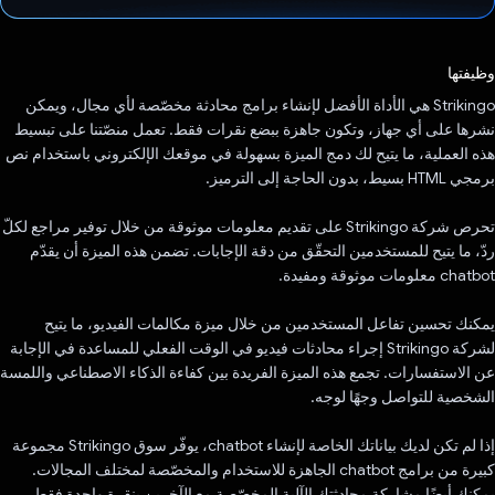
تم التصويت.
وظيفتها
‫Strikingo هي الأداة الأفضل لإنشاء برامج محادثة مخصّصة لأي مجال، ويمكن
نشرها على أي جهاز، وتكون جاهزة ببضع نقرات فقط. تعمل منصّتنا على تبسيط
هذه العملية، ما يتيح لك دمج الميزة بسهولة في موقعك الإلكتروني باستخدام نص
برمجي HTML بسيط، بدون الحاجة إلى الترميز.
تحرص شركة Strikingo على تقديم معلومات موثوقة من خلال توفير مراجع لكلّ
ردّ، ما يتيح للمستخدمين التحقّق من دقة الإجابات. تضمن هذه الميزة أن يقدّم
chatbot معلومات موثوقة ومفيدة.
يمكنك تحسين تفاعل المستخدمين من خلال ميزة مكالمات الفيديو، ما يتيح
لشركة Strikingo إجراء محادثات فيديو في الوقت الفعلي للمساعدة في الإجابة
عن الاستفسارات. تجمع هذه الميزة الفريدة بين كفاءة الذكاء الاصطناعي واللمسة
الشخصية للتواصل وجهًا لوجه.
إذا لم تكن لديك بياناتك الخاصة لإنشاء chatbot، يوفّر سوق Strikingo مجموعة
كبيرة من برامج chatbot الجاهزة للاستخدام والمخصّصة لمختلف المجالات.
يمكنك أيضًا مشاركة محادثتك الآلية المخصّصة مع الآخرين بنقرة واحدة فقط.