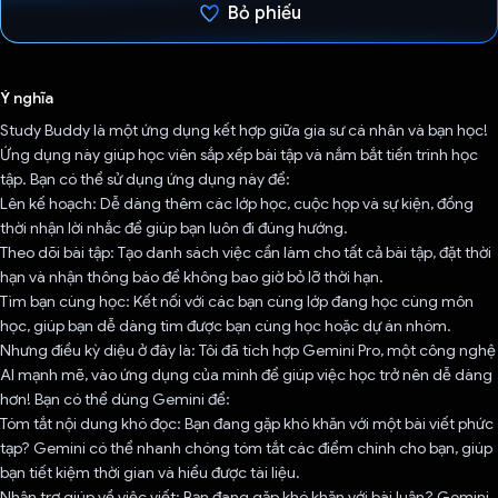
Bỏ phiếu
Đã bình chọn!
Ý nghĩa
Study Buddy là một ứng dụng kết hợp giữa gia sư cá nhân và bạn học!
Ứng dụng này giúp học viên sắp xếp bài tập và nắm bắt tiến trình học
tập. Bạn có thể sử dụng ứng dụng này để:
Lên kế hoạch: Dễ dàng thêm các lớp học, cuộc họp và sự kiện, đồng
thời nhận lời nhắc để giúp bạn luôn đi đúng hướng.
Theo dõi bài tập: Tạo danh sách việc cần làm cho tất cả bài tập, đặt thời
hạn và nhận thông báo để không bao giờ bỏ lỡ thời hạn.
Tìm bạn cùng học: Kết nối với các bạn cùng lớp đang học cùng môn
học, giúp bạn dễ dàng tìm được bạn cùng học hoặc dự án nhóm.
Nhưng điều kỳ diệu ở đây là: Tôi đã tích hợp Gemini Pro, một công nghệ
AI mạnh mẽ, vào ứng dụng của mình để giúp việc học trở nên dễ dàng
hơn! Bạn có thể dùng Gemini để:
Tóm tắt nội dung khó đọc: Bạn đang gặp khó khăn với một bài viết phức
tạp? Gemini có thể nhanh chóng tóm tắt các điểm chính cho bạn, giúp
bạn tiết kiệm thời gian và hiểu được tài liệu.
Nhận trợ giúp về việc viết: Bạn đang gặp khó khăn với bài luận? Gemini