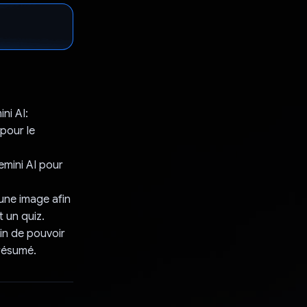
ni AI:
 pour le
emini AI pour
'une image afin
t un quiz.
in de pouvoir
 résumé.