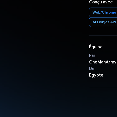
Conçu avec
Web/Chrome
API ninjas AP
Équipe
Par
OneManArmy
De
Égypte