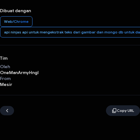
Dibuat dengan
Web/Chrome
api ninjas api untuk mengekstrak teks dari gambar dan mongo db untuk da
Tim
Oleh
OneManArmyHngl
From
Mesir