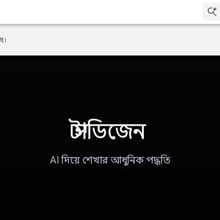
ে।
স্টাডিজেন
AI দিয়ে শেখার আধুনিক পদ্ধতি