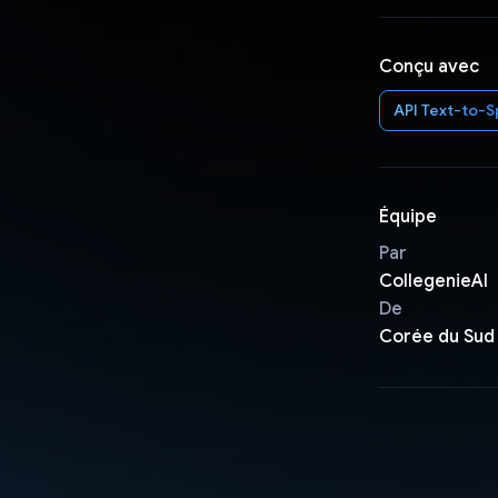
Conçu avec
API Text-to-
Équipe
Par
CollegenieAI
De
Corée du Sud