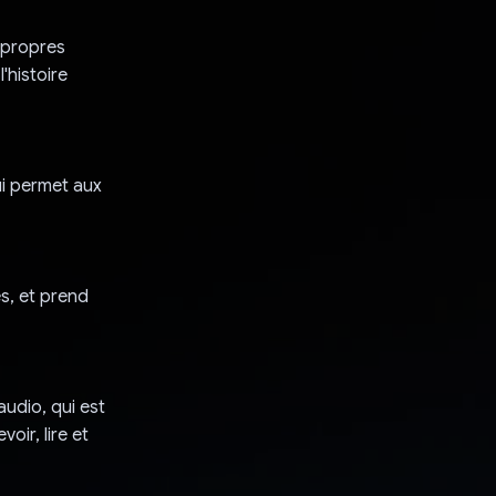
s propres
'histoire
ui permet aux
s, et prend
audio, qui est
oir, lire et