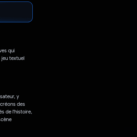
ves qui
 jeu textuel
sateur, y
s créons des
 de l'histoire,
 scène