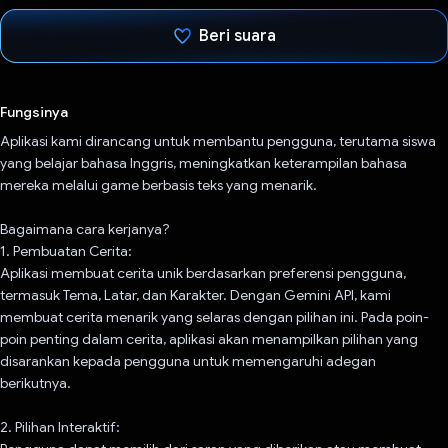
Beri suara
Telah memilih.
Fungsinya
Aplikasi kami dirancang untuk membantu pengguna, terutama siswa
yang belajar bahasa Inggris, meningkatkan keterampilan bahasa
mereka melalui game berbasis teks yang menarik.
Bagaimana cara kerjanya?
1. Pembuatan Cerita:
Aplikasi membuat cerita unik berdasarkan preferensi pengguna,
termasuk Tema, Latar, dan Karakter. Dengan Gemini API, kami
membuat cerita menarik yang selaras dengan pilihan ini. Pada poin-
poin penting dalam cerita, aplikasi akan menampilkan pilihan yang
disarankan kepada pengguna untuk memengaruhi adegan
berikutnya.
2. Pilihan Interaktif: