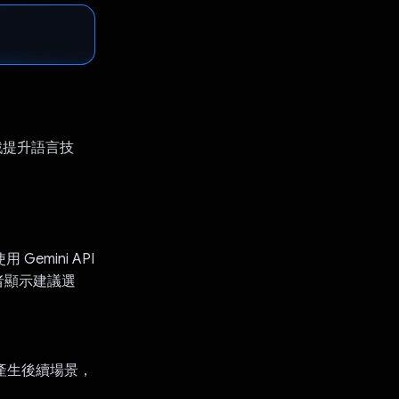
戲提升語言技
emini API
者顯示建議選
會產生後續場景，