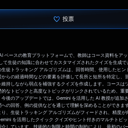
投票
投票済み
ed は AI ベースの教育プラットフォームで、教師はコース資料を
を使用して生徒の知識に合わせてカスタマイズされたクイズを生成
の生徒トラッキング アルゴリズムは、回答時間、使用したヒン
習からの経過時間などの要素を評価して長所と短所を特定し、
を維持しながら弱点を補強するクイズを作成します。コースは
礎的なトピックと高度なトピックがリンクされているため、重
今後のアップデートでは、Gemini を活用した AI 教授が追
問への回答、例の提供などを通じて理解を深めることができま
より、生徒トラッキング アルゴリズムがフィードされ、精度が
emini を活用したクイック クイズやヒント付きのマルチトピッ
紹介しています。技術的な制限と時間の制約により、最初のバ