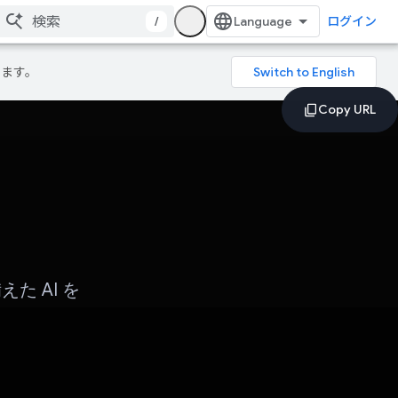
/
ログイン
ります。
 AI を