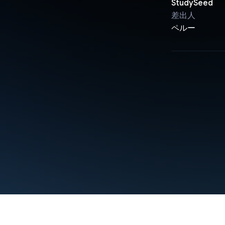
StudySeed
差出人
ペルー