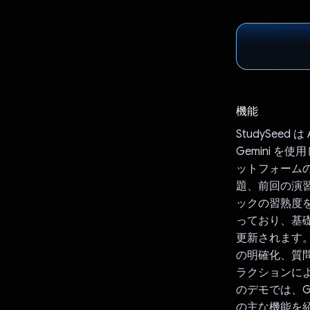
機能
StudySe
Gemini 
ットフォーム
題、前回の演
ックの習熟度
っており、基
更新されます。
の明確化、質
ラクションに
のデモでは、G
の主な機能を