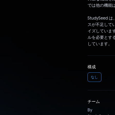
では他の機能
StudySe
スが不足して
イズしていま
ルを必要とす
しています。
構成
なし
チーム
By