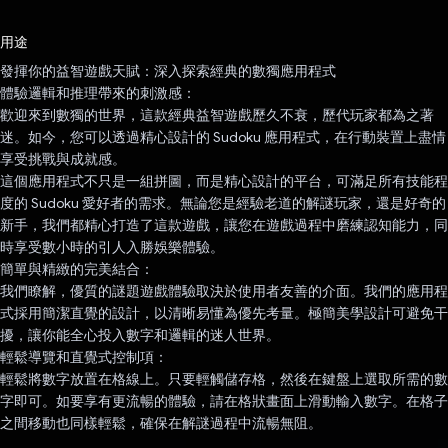
已投票！
用途
發揮你的益智遊戲天賦：深入探索經典的數獨應用程式
體驗邏輯和推理帶來的刺激感：
歡迎來到數獨的世界，這款經典益智遊戲歷久不衰，歷代玩家都為之著
迷。如今，您可以透過精心設計的 Sudoku 應用程式，在行動裝置上盡情
享受挑戰與成就感。
這個應用程式不只是一組拼圖，而是精心設計的平台，可滿足所有技能程
度的 Sudoku 愛好者的需求。無論您是經驗老道的解謎玩家，還是好奇的
新手，我們都精心打造了這款遊戲，讓您在遊戲過程中磨練認知能力，同
時享受數小時的引人入勝娛樂體驗。
簡單與精緻的完美結合：
我們瞭解，優質的謎題遊戲體驗取決於使用者友善的介面。我們的應用程
式採用簡潔直覺的設計，以清晰易懂為優先考量。極簡美學設計可避免干
擾，讓你能全心投入數字和邏輯的迷人世界。
輕鬆導覽和直覺式控制項：
輕鬆將數字放置在格線上。只要輕觸儲存格，然後在鍵盤上選取所需的數
字即可。如要享有更流暢的體驗，請在格狀畫面上滑動輸入數字。在格子
之間移動也同樣輕鬆，確保在解謎過程中流暢無阻。