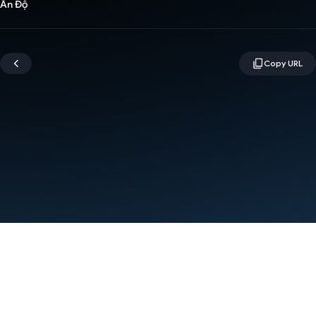
Ấn Độ