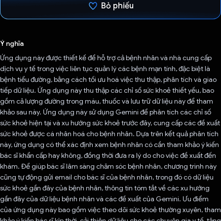
Bỏ phiếu
Đã bình chọn!
Ý nghĩa
Ứng dụng này được thiết kế để hỗ trợ cả bệnh nhân và nhà cung cấp
dịch vụ y tế trong việc liên tục quản lý các bệnh mạn tính, đặc biệt là
bệnh tiểu đường, bằng cách tối ưu hoá việc thu thập, phân tích và giao
tiếp dữ liệu. Ứng dụng này thu thập các chỉ số sức khoẻ thiết yếu, bao
gồm cả lượng đường trong máu, thuốc và lưu trữ dữ liệu này để tham
khảo sau này. Ứng dụng này sử dụng Gemini để phân tích các chỉ số
sức khoẻ hiện tại và xu hướng sức khoẻ trước đây, cung cấp các đề xuất
sức khoẻ được cá nhân hoá cho bệnh nhân. Dựa trên kết quả phân tích
này, ứng dụng có thể xác định xem bệnh nhân có cần tham khảo ý kiến
bác sĩ khẩn cấp hay không, đồng thời đưa ra lý do cho việc đề xuất đến
khám. Để giúp bác sĩ lâm sàng chăm sóc bệnh nhân, chương trình này
cũng tự động gửi email cho bác sĩ của bệnh nhân, trong đó có dữ liệu
sức khoẻ gần đây của bệnh nhân, thông tin tóm tắt về các xu hướng
gần đây của dữ liệu bệnh nhân và các đề xuất của Gemini. Ưu điểm
của ứng dụng này bao gồm việc theo dõi sức khoẻ thường xuyên, tham
khảo ý kiến bác sĩ kịp thời, cải thiện dữ liệu cho các chuyên gia y tế, tăng