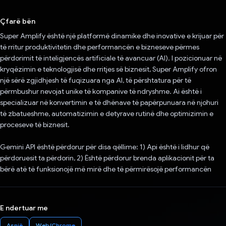
Votuar!
Çfarë bën
Super Amplify është një platformë dinamike dhe inovative e krijuar për
të rritur produktivitetin dhe performancën e bizneseve përmes
përdorimit të inteligjencës artificiale të avancuar (AI). I pozicionuar në
kryqëzimin e teknologjisë dhe rritjes së biznesit, Super Amplify ofron
një sërë zgjidhjesh të fuqizuara nga AI, të përshtatura për të
përmbushur nevojat unike të kompanive të ndryshme. Ai është i
specializuar në konvertimin e të dhënave të papërpunuara në njohuri
të zbatueshme, automatizimin e detyrave rutinë dhe optimizimin e
proceseve të biznesit.
Gemini API është përdorur për disa qëllime: 1) Api është i lidhur që
përdoruesit ta përdorin, 2) Është përdorur brenda aplikacionit për ta
bërë atë të funksionojë më mirë dhe të përmirësojë performancën
E ndertuar me
Asnjë
Web/Chrome