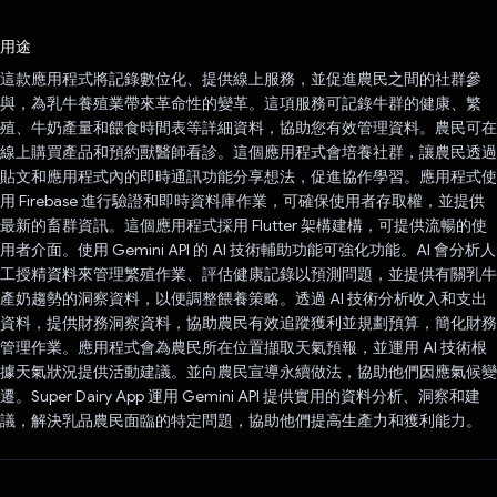
已投票！
用途
這款應用程式將記錄數位化、提供線上服務，並促進農民之間的社群參
與，為乳牛養殖業帶來革命性的變革。這項服務可記錄牛群的健康、繁
殖、牛奶產量和餵食時間表等詳細資料，協助您有效管理資料。農民可在
線上購買產品和預約獸醫師看診。這個應用程式會培養社群，讓農民透過
貼文和應用程式內的即時通訊功能分享想法，促進協作學習。應用程式使
用 Firebase 進行驗證和即時資料庫作業，可確保使用者存取權，並提供
最新的畜群資訊。這個應用程式採用 Flutter 架構建構，可提供流暢的使
用者介面。使用 Gemini API 的 AI 技術輔助功能可強化功能。AI 會分析人
工授精資料來管理繁殖作業、評估健康記錄以預測問題，並提供有關乳牛
產奶趨勢的洞察資料，以便調整餵養策略。透過 AI 技術分析收入和支出
資料，提供財務洞察資料，協助農民有效追蹤獲利並規劃預算，簡化財務
管理作業。應用程式會為農民所在位置擷取天氣預報，並運用 AI 技術根
據天氣狀況提供活動建議。並向農民宣導永續做法，協助他們因應氣候變
遷。Super Dairy App 運用 Gemini API 提供實用的資料分析、洞察和建
議，解決乳品農民面臨的特定問題，協助他們提高生產力和獲利能力。