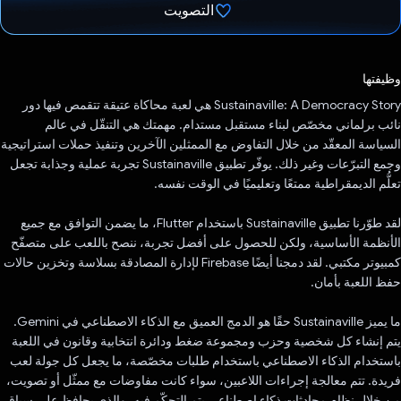
التصويت
تم التصويت.
وظيفتها
Sustainaville: A Democracy Story هي لعبة محاكاة عتيقة تتقمص فيها دور
نائب برلماني مخصّص لبناء مستقبل مستدام. مهمتك هي التنقّل في عالم
السياسة المعقّد من خلال التفاوض مع الممثلين الآخرين وتنفيذ حملات استراتيجية
وجمع التبرّعات وغير ذلك. يوفّر تطبيق Sustainaville تجربة عملية وجذابة تجعل
تعلُّم الديمقراطية ممتعًا وتعليميًا في الوقت نفسه.
لقد طوّرنا تطبيق Sustainaville باستخدام Flutter، ما يضمن التوافق مع جميع
الأنظمة الأساسية، ولكن للحصول على أفضل تجربة، ننصح باللعب على متصفّح
كمبيوتر مكتبي. لقد دمجنا أيضًا Firebase لإدارة المصادقة بسلاسة وتخزين حالات
حفظ اللعبة بأمان.
ما يميز Sustainaville حقًا هو الدمج العميق مع الذكاء الاصطناعي في Gemini.
يتم إنشاء كل شخصية وحزب ومجموعة ضغط ودائرة انتخابية وقانون في اللعبة
باستخدام الذكاء الاصطناعي باستخدام طلبات مخصّصة، ما يجعل كل جولة لعب
فريدة. تتم معالجة إجراءات اللاعبين، سواء كانت مفاوضات مع ممثّل أو تصويت،
من خلال نظام محادثات ذكاء اصطناعي يتم التحكّم فيه، والذي يحافظ على سياق