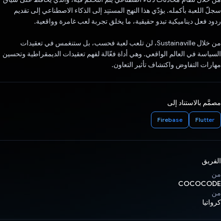
سجلّ اللعبة بأكمله. يؤدّي هذا النهج المستنِد إلى الذكاء الاصطناعي إلى تقديم
ردود فعل ديناميكية تبدو حقيقية، ما يخلق تجربة لعب غامرة وواقعية.
من خلال Sustainaville، لن تلعب لعبة فحسب، بل ستنغمس في تعقيدات
السياسة في العالم الواقعي. وهي أداة فعّالة لفهم تعقيدات الديمقراطية وتحسين
مهارات التفاوض واكتشاف تأثير التعاون.
مصمَّم بالاستناد إلى
Firebase
Flutter
الفريق
من
COCOCODE
من
كرواتيا