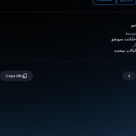
تیم
توسط
جایانت سونچو
از
ایالات متحده