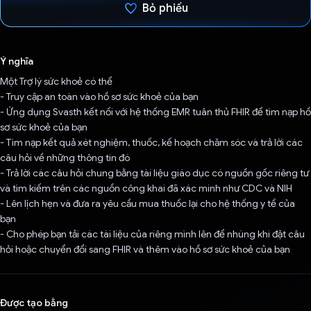
Bỏ phiếu
Đã bình chọn!
Ý nghĩa
Một Trợ lý sức khoẻ có thể
- Truy cập an toàn vào hồ sơ sức khoẻ của bạn
- Ứng dụng Svasth kết nối với hệ thống EMR tuân thủ FHIR để tìm nạp hồ
sơ sức khoẻ của bạn
- Tìm nạp kết quả xét nghiệm, thuốc, kế hoạch chăm sóc và trả lời các
câu hỏi về những thông tin đó
- Trả lời các câu hỏi chung bằng tài liệu giáo dục có nguồn gốc riêng tư
và tìm kiếm trên các nguồn công khai đã xác minh như CDC và NIH
- Lên lịch hẹn và đưa ra yêu cầu mua thuốc lại cho hệ thống y tế của
bạn
- Cho phép bạn tải các tài liệu của riêng mình lên để nhúng khi đặt câu
hỏi hoặc chuyển đổi sang FHIR và thêm vào hồ sơ sức khoẻ của bạn
Được tạo bằng