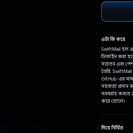
এটা কি করে
SwiftMail হল একট
ডিজাইন করা হয়ে
সচেতন এবং পেশাদ
তৈরি, SwiftMail
GitHub-এর মাধ্
সহজতা প্রদান কর
সরবরাহ করতে দে
করে তোলে।
দিয়ে নির্মিত