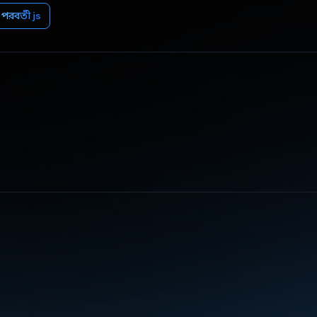
পরবর্তী js