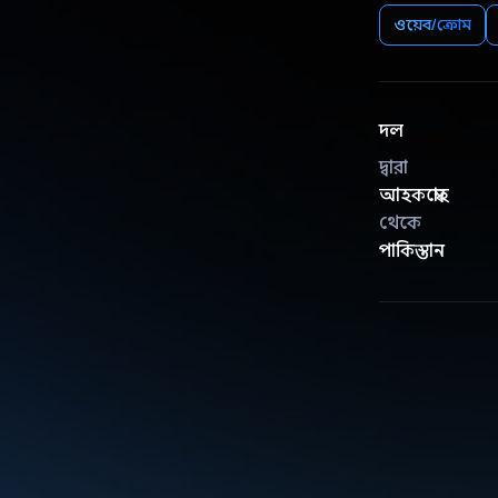
ওয়েব/ক্রোম
দল
দ্বারা
আহকম্বোহ
থেকে
পাকিস্তান