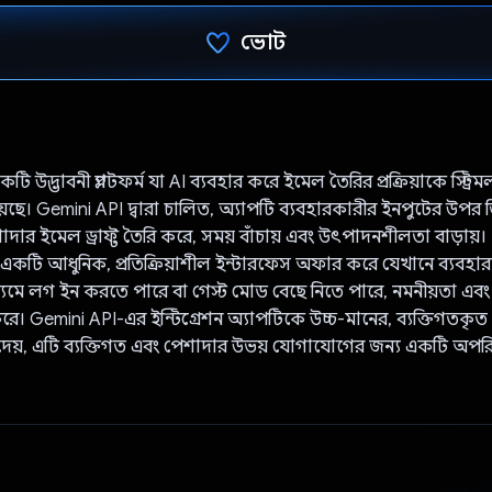
ভোট
ভোট দিয়েছেন!
ি উদ্ভাবনী প্ল্যাটফর্ম যা AI ব্যবহার করে ইমেল তৈরির প্রক্রিয়াকে স্ট্র
ছে। Gemini API দ্বারা চালিত, অ্যাপটি ব্যবহারকারীর ইনপুটের উপর ভিত্
ার ইমেল ড্রাফ্ট তৈরি করে, সময় বাঁচায় এবং উৎপাদনশীলতা বাড়ায়। N
 একটি আধুনিক, প্রতিক্রিয়াশীল ইন্টারফেস অফার করে যেখানে ব্যবহারকারী
যমে লগ ইন করতে পারে বা গেস্ট মোড বেছে নিতে পারে, নমনীয়তা এবং 
ে। Gemini API-এর ইন্টিগ্রেশন অ্যাপটিকে উচ্চ-মানের, ব্যক্তিগতকৃত 
য়, এটি ব্যক্তিগত এবং পেশাদার উভয় যোগাযোগের জন্য একটি অপরিহা