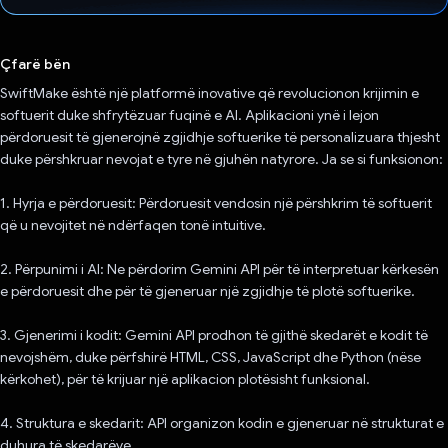
Votuar!
Çfarë bën
SwiftMake është një platformë inovative që revolucionon krijimin e
softuerit duke shfrytëzuar fuqinë e AI. Aplikacioni ynë i lejon
përdoruesit të gjenerojnë zgjidhje softuerike të personalizuara thjesht
duke përshkruar nevojat e tyre në gjuhën natyrore. Ja se si funksionon:
1. Hyrja e përdoruesit: Përdoruesit vendosin një përshkrim të softuerit
që u nevojitet në ndërfaqen tonë intuitive.
2. Përpunimi i AI: Ne përdorim Gemini API për të interpretuar kërkesën
e përdoruesit dhe për të gjeneruar një zgjidhje të plotë softuerike.
3. Gjenerimi i kodit: Gemini API prodhon të gjithë skedarët e kodit të
nevojshëm, duke përfshirë HTML, CSS, JavaScript dhe Python (nëse
kërkohet), për të krijuar një aplikacion plotësisht funksional.
4. Struktura e skedarit: API organizon kodin e gjeneruar në strukturat e
duhura të skedarëve