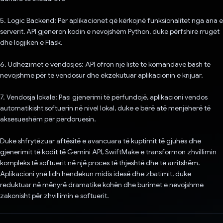
5. Logic Backend: Për aplikacionet që kërkojnë funksionalitet nga ana e
serverit, API gjeneron kodin e nevojshëm Python, duke përfshirë rrugët
dhe logjikën e Flask.
6. Udhëzimet e vendosjes: API ofron një listë të komandave bash të
nevojshme për të vendosur dhe ekzekutuar aplikacionin e krijuar.
7. Vendosja lokale: Pasi gjenerimi të përfundojë, aplikacioni vendos
automatikisht softuerin në nivel lokal, duke e bërë atë menjëherë të
aksesueshëm për përdoruesin.
Duke shfrytëzuar aftësitë e avancuara të kuptimit të gjuhës dhe
gjenerimit të kodit të Gemini API, SwiftMake e transformon zhvillimin
kompleks të softuerit në një proces të thjeshtë dhe të arritshëm.
Aplikacioni ynë lidh hendekun midis idesë dhe zbatimit, duke
reduktuar në mënyrë dramatike kohën dhe burimet e nevojshme
zakonisht për zhvillimin e softuerit.