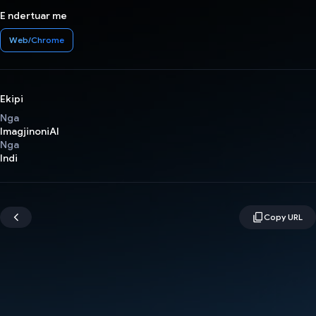
E ndertuar me
Web/Chrome
Ekipi
Nga
ImagjinoniAI
Nga
Indi