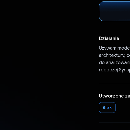
Działanie
Używam modeli 
architektury, 
do analizowan
roboczej Synap
Utworzone z
Brak