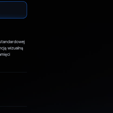
iestandardowej
ncją wizualną
amięci