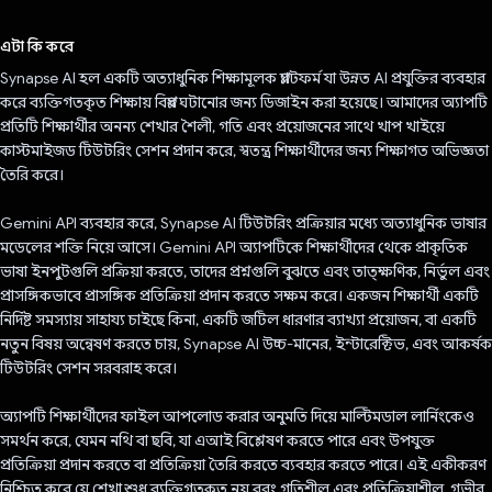
ভোট দিয়েছেন!
এটা কি করে
Synapse AI হল একটি অত্যাধুনিক শিক্ষামূলক প্ল্যাটফর্ম যা উন্নত AI প্রযুক্তির ব্যবহার
করে ব্যক্তিগতকৃত শিক্ষায় বিপ্লব ঘটানোর জন্য ডিজাইন করা হয়েছে। আমাদের অ্যাপটি
প্রতিটি শিক্ষার্থীর অনন্য শেখার শৈলী, গতি এবং প্রয়োজনের সাথে খাপ খাইয়ে
কাস্টমাইজড টিউটরিং সেশন প্রদান করে, স্বতন্ত্র শিক্ষার্থীদের জন্য শিক্ষাগত অভিজ্ঞতা
তৈরি করে।
Gemini API ব্যবহার করে, Synapse AI টিউটরিং প্রক্রিয়ার মধ্যে অত্যাধুনিক ভাষার
মডেলের শক্তি নিয়ে আসে। Gemini API অ্যাপটিকে শিক্ষার্থীদের থেকে প্রাকৃতিক
ভাষা ইনপুটগুলি প্রক্রিয়া করতে, তাদের প্রশ্নগুলি বুঝতে এবং তাত্ক্ষণিক, নির্ভুল এবং
প্রাসঙ্গিকভাবে প্রাসঙ্গিক প্রতিক্রিয়া প্রদান করতে সক্ষম করে। একজন শিক্ষার্থী একটি
নির্দিষ্ট সমস্যায় সাহায্য চাইছে কিনা, একটি জটিল ধারণার ব্যাখ্যা প্রয়োজন, বা একটি
নতুন বিষয় অন্বেষণ করতে চায়, Synapse AI উচ্চ-মানের, ইন্টারেক্টিভ, এবং আকর্ষক
টিউটরিং সেশন সরবরাহ করে।
অ্যাপটি শিক্ষার্থীদের ফাইল আপলোড করার অনুমতি দিয়ে মাল্টিমডাল লার্নিংকেও
সমর্থন করে, যেমন নথি বা ছবি, যা এআই বিশ্লেষণ করতে পারে এবং উপযুক্ত
প্রতিক্রিয়া প্রদান করতে বা প্রতিক্রিয়া তৈরি করতে ব্যবহার করতে পারে। এই একীকরণ
নিশ্চিত করে যে শেখা শুধু ব্যক্তিগতকৃত নয় বরং গতিশীল এবং প্রতিক্রিয়াশীল, গভীর