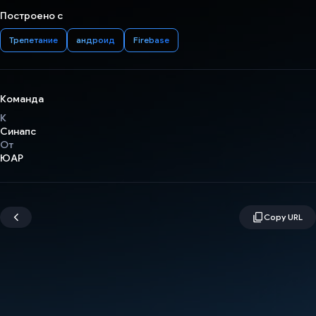
Построено с
Трепетание
андроид
Firebase
Команда
К
Синапс
От
ЮАР