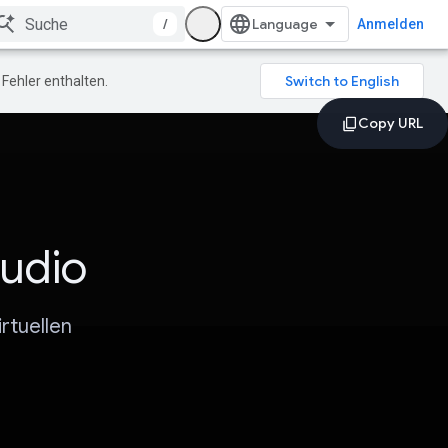
/
Anmelden
Fehler enthalten.
tudio
rtuellen