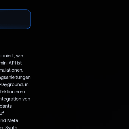
ioniert, wie
ni API ist
imulationen,
ngsanleitungen
Playground, in
fektionieren
ntegration von
ndants
uf
und Meta
n. Synth