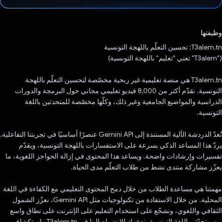
تم التصويت.
وظيفتها
T3alem.tn: تحسين التعلّم باللهجة التونسية
("T3alem" تعني "تعليم" باللهجة التونسية)
T3alem.tn هي منصة تعليمية غير ربحية مخصّصة لتحسين التعلّم باللهجة
التونسية. نقدّم أكثر من 8,000 فيديو تعليمي مجاني حول البرمجة والدورات
الدراسية والمواضيع الجامعية وغير ذلك، وكلّها مخصّصة للمتحدثين باللغة
التونسية.
تُعدّ الدردشة الآلية المستندة إلى Gemini API عنصرًا أساسيًا في تجربتنا التفاعلية.
يردّ هذا المساعد الذكي بسرعة على الاستفسارات باللهجة التونسية، ويقدّم
تفسيرات وإرشادات واضحة. ويساعد هذا المحتوى في إزالة الحواجز اللغوية، ما
يعزّز مشاركة منتدى نشط من طلاب التعلّم مدى الحياة.
مهمتنا هي مساعدة الطلاب من خلال دمج المحتوى التعليمي مع الكفاءة في اللغة
المحلية. من خلال الاستفادة من تكنولوجيات مثل Gemini API، نعزّز الشمول
الثقافي واللغوي، ونشجّع على استخدام التعليم على الإنترنت على نطاق واسع
بين متحدّثي اللغة التونسية. ندعوك للانضمام إلينا في T3alem.tn واستكشاف