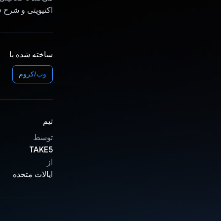
اکتیویتی و شرح فعالیت Gemini است
ساخته شده با
وب/کروم
تیم
توسط
TAKE5
از
ایالات متحده