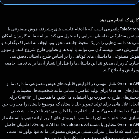
رای داد!
کاری که انجام می دهد
TaleStitch پلتفرمی است که با ادغام قابلیت های پیشرفته هوش مصنوعی با
نوشتن مشارکتی، داستان سرایی را متحول می کند. برنامه ما به کاربران امکان
می‌دهد داستان‌هایی را در یک محیط جامعه محور پویا ایجاد، به اشتراک بگذارند و
گسترش دهند. نویسندگان می توانند با ایده ها و تصاویر طرح شروع کنند، و موتور
هوش مصنوعی ما داستان های کوتاهی را بر اساس طرح داستانی دقیق می
سازد. کاربران می‌توانند این داستان‌ها را قبل از انتشار آن‌ها برای تعامل جامعه
ویرایش و اصلاح کنند.
Gemini API نقش مهمی در افزایش قابلیت‌های هوش مصنوعی ما دارد. ما از
مدل‌های Gemini برای تولید عناصر داستانی مانند شخصیت‌ها، تنظیمات و
پیچش‌های طرح به صورت پویا استفاده می‌کنیم. ما همچنین از Gemini برای
ایجاد اعلان‌هایی برای تولید تصویر جلد داستان که موضوع داستان را مجذوب خود
می‌کند، استفاده می‌کنیم. این ادغام به ما اجازه می دهد تا تجربیات شخصی
سازی شده خلق داستان را متناسب با ورودی های کاربر ارائه دهیم. با استفاده از
Gemini API مطابق با مستندات Google AI for Developers، اطمینان حاصل
می کنیم که داستان سرایی مبتنی بر هوش مصنوعی ما نه تنها نوآورانه است،
بلکه به شدت به خلاقیت و ترجیحات کاربر پاسخ می دهد.