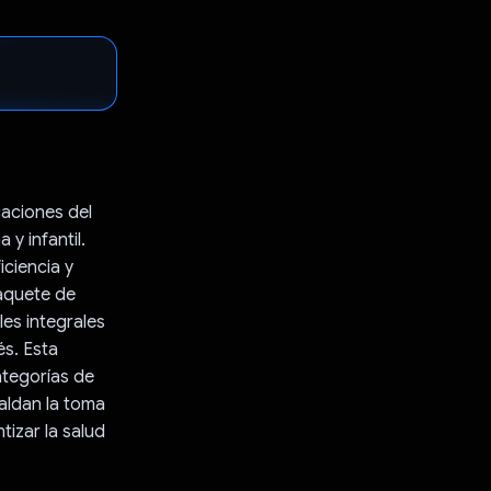
caciones del
y infantil.
ciencia y
paquete de
es integrales
és. Esta
ategorías de
aldan la toma
izar la salud