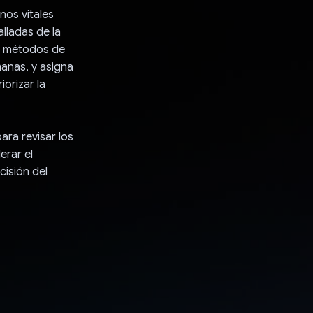
nos vitales
lladas de la
os métodos de
manas, y asigna
orizar la
ra revisar los
erar el
cisión del