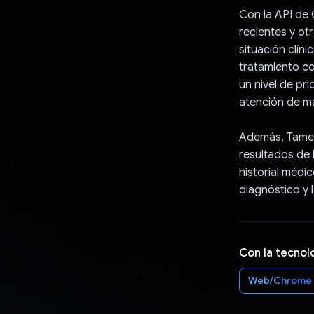
Con la API de 
recientes y ot
situación clín
tratamiento co
un nivel de pr
atención de ma
Además, Tamela
resultados de 
historial médi
diagnóstico y l
Con la tecnol
Web/Chrome