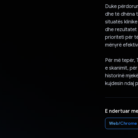
Duke përdorur 
dhe të dhëna t
situatës klinik
dhe rezultatet
prioriteti për 
mënyrë efektiv
Për më tepër, 
e skanimit, pë
historinë mjek
kujdesin ndaj p
E ndertuar m
Web/Chrome