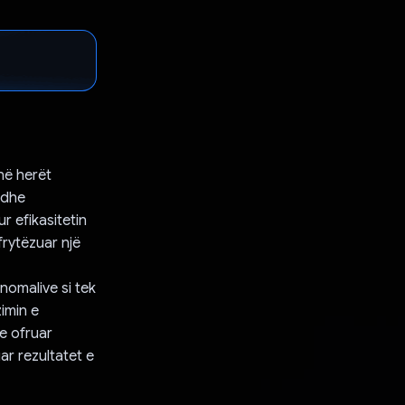
në herët
 dhe
ur efikasitetin
frytëzuar një
anomalive si tek
imin e
e ofruar
ar rezultatet e