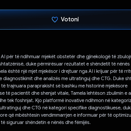
Votoni
Votuar!
AI për të ndihmuar mjekët obstetër dhe gjinekologë të zbuloj
shtatzënisë, duke përmirësuar rezultatet e shëndetit të nënës
la është një mjet mjekësor i drejtuar nga AI i krijuar për të rrit
e diagnostikimit dhe analizës me ultratinguj dhe CTG. Duke sh
të trajnuara paraprakisht së bashku me historinë mjekësore
se të pacientit dhe shenjat vitale, Tamela lehtëson zbulimin e 
he tek foshnjat. Kjo platformë inovative ndihmon në kategoriz
ltratinguj dhe CTG në kategori specifike diagnostikuese, duk
sore që mbështesin vendimmarrjen e informuar për të optimizu
r të siguruar shëndetin e nënës dhe fëmijës.