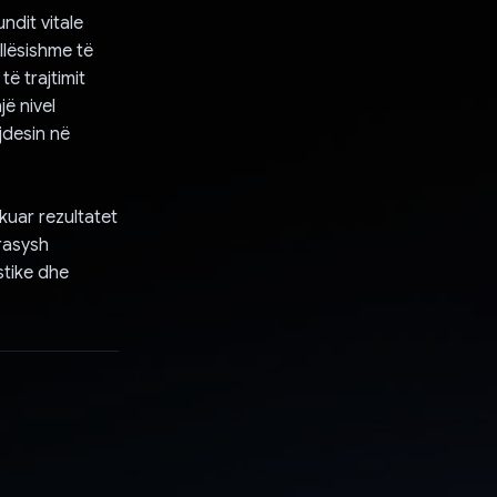
ndit vitale
llësishme të
ë trajtimit
ë nivel
ujdesin në
kuar rezultatet
arasysh
stike dhe