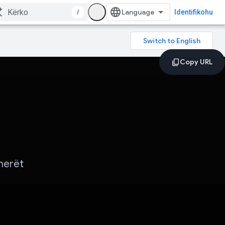
/
Identifikohu
herët