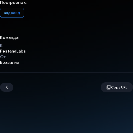
Построено с
андроид
Команда
К
PestanaLabs
От
Бразилия