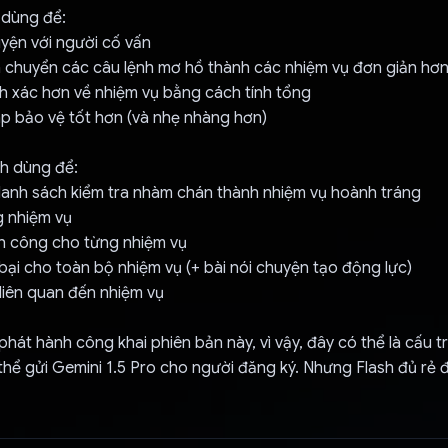
 dùng để:
yện với người cố vấn
n chuyển các câu lệnh mơ hồ thành các nhiệm vụ đơn giản hơ
nh xác hơn về nhiệm vụ bằng cách tính tổng
p bảo vệ tốt hơn (và nhẹ nhàng hơn)
sh dùng để:
danh sách kiểm tra nhàm chán thành nhiệm vụ hoành tráng
g nhiệm vụ
nh công cho từng nhiệm vụ
t bại cho toàn bộ nhiệm vụ (+ bài nói chuyện tạo động lực)
liên quan đến nhiệm vụ
 phát hành công khai phiên bản này, vì vậy, đây có thể là cấu t
thể gửi Gemini 1.5 Pro cho người đăng ký. Nhưng Flash đủ rẻ 