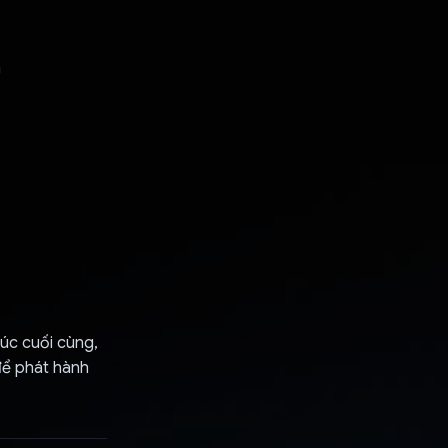
n
rúc cuối cùng,
để phát hành