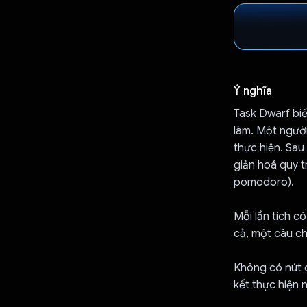
Ý nghĩa
Task Dwarf bi
làm. Một người
thực hiện. Sau
giản hoá quy t
pomodoro).
Mỗi lần tích c
cả, một câu c
Không có nút c
kết thực hiện n