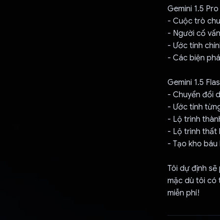
Gemini 1.5 Pro
- Cuộc trò chu
- Người cố vấ
- Ước tính chí
- Các biện phá
Gemini 1.5 Fla
- Chuyển đổi 
- Ước tính từn
- Lộ trình thà
- Lộ trình thấ
- Tạo kho báu 
Tôi dự định sẽ
mặc dù tôi có 
miễn phí!