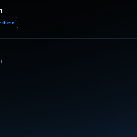
g
irebase
ật