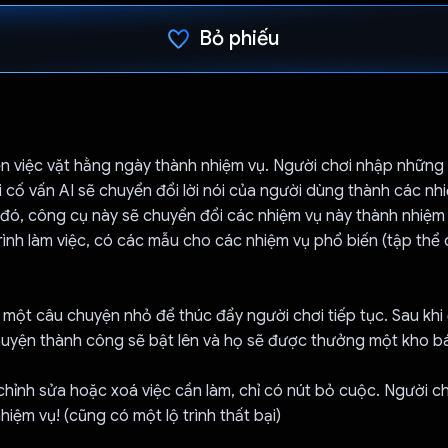
Bỏ phiếu
Đã bình chọn!
ến việc vặt hằng ngày thành nhiệm vụ. Người chơi nhập những
 cố vấn AI sẽ chuyển đổi lời nói của người dùng thành các nh
 đó, công cụ này sẽ chuyển đổi các nhiệm vụ này thành nhiệm
rình làm việc, có các mẫu cho các nhiệm vụ phổ biến (tập thể d
ó một câu chuyện nhỏ để thúc đẩy người chơi tiếp tục. Sau khi
huyện thành công sẽ bật lên và họ sẽ được thưởng một kho b
hỉnh sửa hoặc xoá việc cần làm, chỉ có nút bỏ cuộc. Người c
hiệm vụ! (cũng có một lộ trình thất bại)