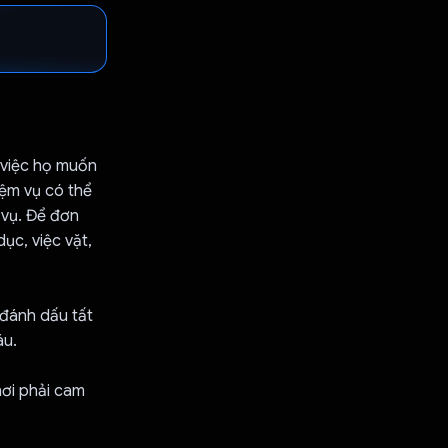
 việc họ muốn
iệm vụ có thể
 vụ. Để đơn
ục, việc vặt,
 đánh dấu tất
áu.
hơi phải cam