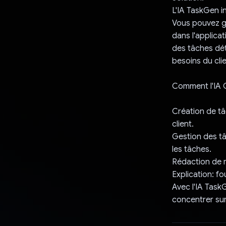
L'IA TaskGen i
Vous pouvez gé
dans l'applica
des tâches déta
besoins du clie
Comment l'IA G
Création de t
client.
Gestion des tâ
les tâches.
Rédaction de r
Explication: fo
Avec l'IA Task
concentrer sur