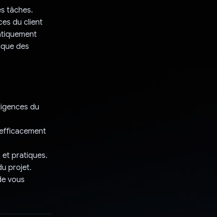
es tâches.
es du client
matiquement
gique des
xigences du
 efficacement
 et pratiques.
du projet.
 de vous