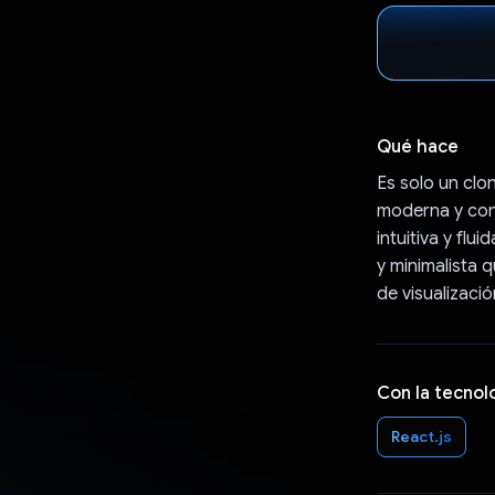
Qué hace
Es solo un clo
moderna y con
intuitiva y flu
y minimalista 
de visualizaci
Con la tecnol
React.js