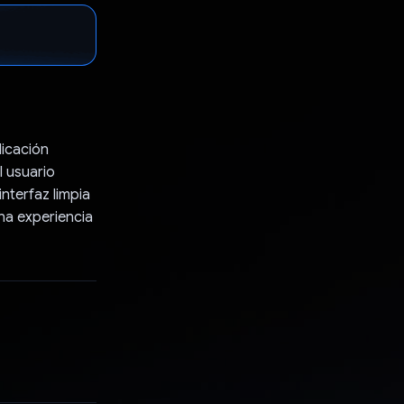
licación
 usuario
interfaz limpia
una experiencia