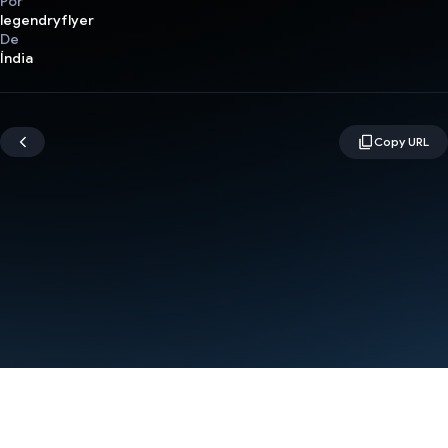
Por
legendryflyer
De
Índia