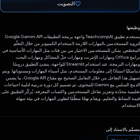
التصويت
تم التصويت.
وظيفتها
يستخدم تطبيق TeachcompAI واجهة برمجة التطبيقات Google Gemini API
لتزويد المستخدمين بالمهارات اللازمة لاستخدام الكمبيوتر من خلال التعلّم
المخصّص. يمكن للمستخدمين الاختيار من بين فئات مثل المهارات الأساسية في
برامج Office ومهارات الإنترنت ومهارات حلّ المشاكل ومهارات البحث
ومهارات البرمجة. عند استخدام Streamlit للواجهة، ينشئ التطبيق دروسًا
ديناميكيًا استنادًا إلى معلومات المستخدم، مثل أسماء المهارات ومستوياتها. ويتم
تسهيل هذا التفاعل من خلال التعامل الصحيح مع مفتاح Google API، ما يضمن
الدمج السلس مع Gemini للمحتوى. تم تصميم كل دورة تدريبية لتلبية احتياجات
تعليمية محدّدة وتعزيز تفاعل المستخدمين واكتساب المعرفة. يُركّز التطبيق على
قيمة النشاط والتعليم، ويقدّم نهجًا منظَّمًا لتطوير المهارات في بيئة سهلة
الاستخدام.
مصمَّم بالاستناد إلى