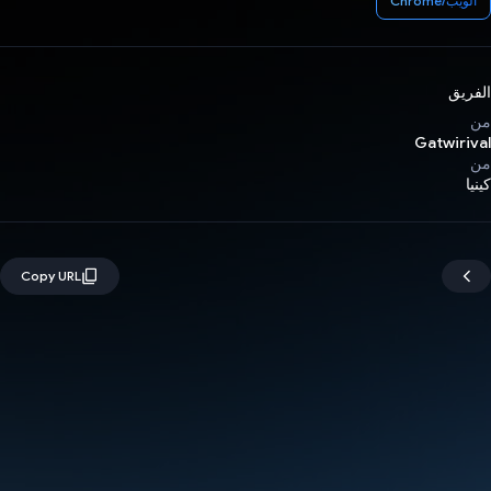
الويب/Chrome
الفريق
من
Gatwirival
من
كينيا