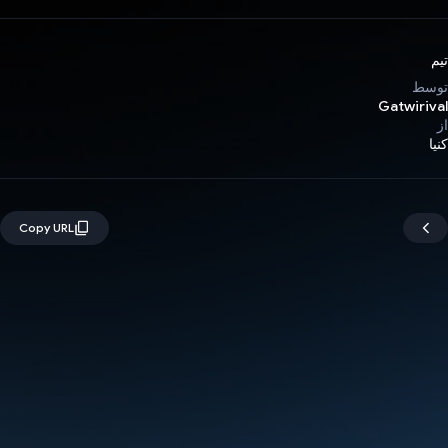
تیم
توسط
Gatwirival
از
کنیا