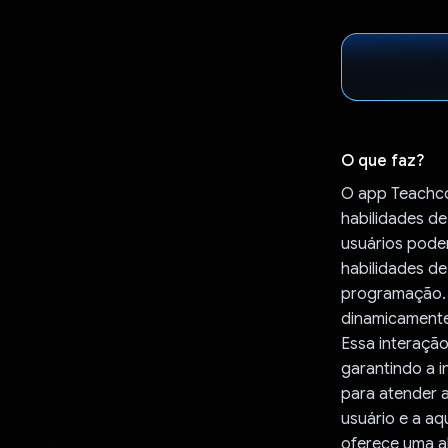
O que faz?
O app Teachco
habilidades d
usuários podem
habilidades de
programação. Q
dinamicamente
Essa interaçã
garantindo a i
para atender 
usuário e a aq
oferece uma a