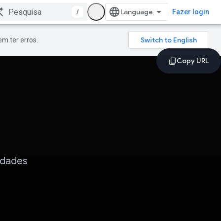
/
Fazer login
m ter erros.
idades