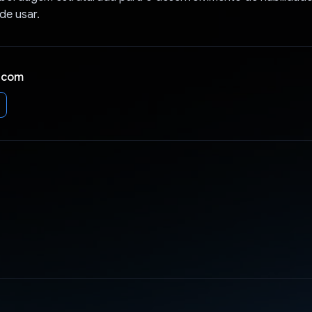
de usar.
 com