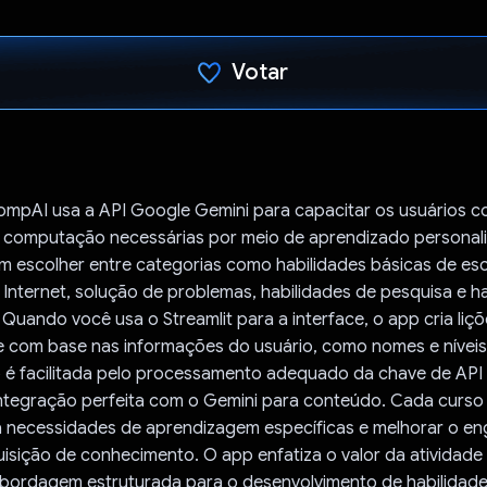
Votar
Voto dado.
mpAI usa a API Google Gemini para capacitar os usuários c
e computação necessárias por meio de aprendizado personal
 escolher entre categorias como habilidades básicas de escr
 Internet, solução de problemas, habilidades de pesquisa e h
uando você usa o Streamlit para a interface, o app cria liçõ
 com base nas informações do usuário, como nomes e níveis 
o é facilitada pelo processamento adequado da chave de API
ntegração perfeita com o Gemini para conteúdo. Cada curso 
a necessidades de aprendizagem específicas e melhorar o e
uisição de conhecimento. O app enfatiza o valor da atividade
bordagem estruturada para o desenvolvimento de habilidad