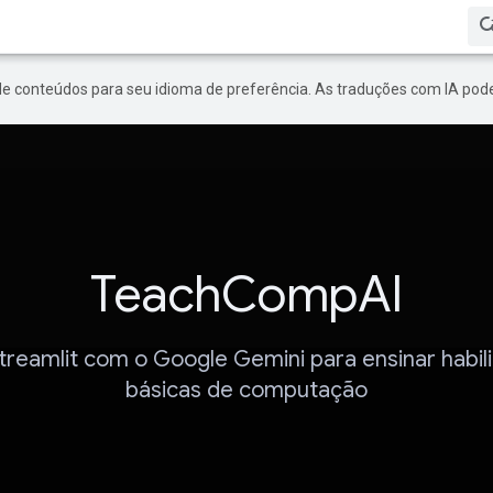
de conteúdos para seu idioma de preferência. As traduções com IA pode
TeachCompAI
treamlit com o Google Gemini para ensinar habil
básicas de computação