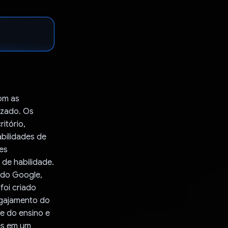
om as
izado. Os
itório,
abilidades de
es
de habilidade.
 do Google,
foi criado
ngajamento do
 e do ensino e
es em um