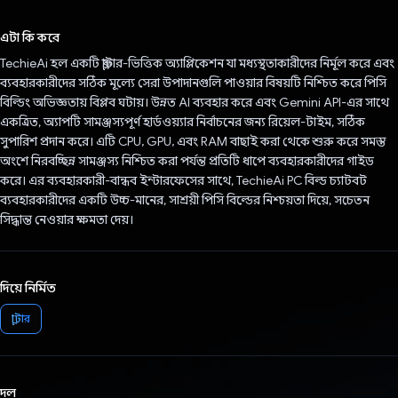
ভোট দিয়েছেন!
এটা কি করে
TechieAi হল একটি ফ্লাটার-ভিত্তিক অ্যাপ্লিকেশন যা মধ্যস্থতাকারীদের নির্মূল করে এবং
ব্যবহারকারীদের সঠিক মূল্যে সেরা উপাদানগুলি পাওয়ার বিষয়টি নিশ্চিত করে পিসি
বিল্ডিং অভিজ্ঞতায় বিপ্লব ঘটায়। উন্নত AI ব্যবহার করে এবং Gemini API-এর সাথে
একত্রিত, অ্যাপটি সামঞ্জস্যপূর্ণ হার্ডওয়্যার নির্বাচনের জন্য রিয়েল-টাইম, সঠিক
সুপারিশ প্রদান করে। এটি CPU, GPU, এবং RAM বাছাই করা থেকে শুরু করে সমস্ত
অংশে নিরবচ্ছিন্ন সামঞ্জস্য নিশ্চিত করা পর্যন্ত প্রতিটি ধাপে ব্যবহারকারীদের গাইড
করে। এর ব্যবহারকারী-বান্ধব ইন্টারফেসের সাথে, TechieAi PC বিল্ড চ্যাটবট
ব্যবহারকারীদের একটি উচ্চ-মানের, সাশ্রয়ী পিসি বিল্ডের নিশ্চয়তা দিয়ে, সচেতন
সিদ্ধান্ত নেওয়ার ক্ষমতা দেয়।
দিয়ে নির্মিত
ফ্লাটার
দল