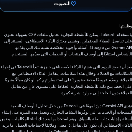
التصويت
تم التصويت.
وظيفتها
باستخدام Telecalli، يمكن للأنشطة التجارية تحميل ملفات CSV بسهولة تحتوي
على تفاصيل العملاء المحتملين، وينشئ محرّك الذكاء الاصطناعي، المستنِد إلى
Gemini API من Google، أسئلة وأجوبة مخصّصة تشبه تلك التي يقدّمها
الأشخاص استنادًا إلى أوصاف المنتجات أو الخدمات التي يقدّمها المستخدم.
بعد أن تصبح الردود التي ينشئها الذكاء الاصطناعي جاهزة، تبدأ Telecalli في إجراء
المكالمات مع العملاء. وخلال هذه المكالمات، يتفاعل الذكاء الاصطناعي مع
العملاء، ويقدّم عروضًا مخصّصة ويردّ على استفساراتهم كما لو كان ممثّلًا بشريًا
على الخط. يتيح ذلك للأنشطة التجارية الحفاظ على مستوى عالٍ من تفاعل
العملاء بدون الحاجة إلى موارد بشرية كبيرة.
تؤدي Gemini API دورًا مهمًا في Telecalli من خلال تحليل الأوصاف النصية
للمنتجات أو الخدمات التي يوفّرها النشاط التجاري. وتعمل هذه الميزة على إنشاء
أسئلة وإجابات ذات صلة بالسياق، ويتم استخدامها بعد ذلك أثناء المكالمات. يضمن
الذكاء الاصطناعي أن يكون كل تفاعل ذا معنى وملائمًا لاحتياجات العميل، ما يزيد
من احتمالية تحقيق إحالة ناجحة. تعمل Telecalli على تبسيط عملية الاتصال