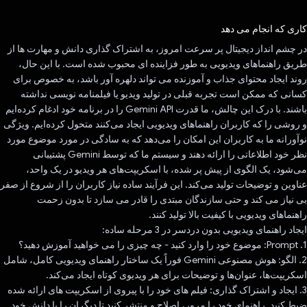
رای داد!
کاری که انجام می دهد
در چشم انداز دیجیتال پر سرعت امروز، به اشتراک گذاری دانش و مهارت ها از
طریق راهنماهای ویدیویی به طور فزاینده ای محبوب شده است. با این حال،
روند ایجاد محتوای جذاب و آموزنده می تواند دلهره آور باشد، به خصوص برای
کسانی که ممکن است تجربه قبلی در تولید ویدیو یا فیلمنامه نویسی نداشته
باشند. با درک این چالش، ما قدرت Gemini API را در برنامه خود ادغام کرده‌ایم
و روشی را که کاربران راهنماهای ویدیویی ایجاد می‌کنند متحول کرده‌ایم. ویژگی
نوآورانه ما به کاربران این امکان را می‌دهد که به سادگی در مورد موضوع مورد
نظر خود اطلاعاتی را ارائه دهند و سیستم ما که توسط Gemini پشتیبانی
می‌شود، یک الگوی از پیش پر شده، با اسکریپت‌های هر ویدیو در یک واحد،
عناوین و توضیحات تولید می‌کند. این فرآیند ساده نیاز کاربران را از شروع از صفر
بی نیاز می کند و حتی سازندگان مبتدی را قادر می سازد تا بدون زحمت
راهنماهای ویدیویی با کیفیت بالا تولید کنند.
ایجاد راهنمای ویدیویی بدون دردسر در 3 مرحله ساده:
1. Prompt: موضوع خود را وارد کنید - چه چیزی را می خواهید آموزش دهید؟
2. الگو: هوش مصنوعی Gemini فوراً یک ساختار راهنمای ویدیویی کامل، شامل
اسکریپت‌ها، عنوان‌ها و توضیحات برای هر ویدیوی کوتاه ایجاد می‌کند.
3. ایجاد و اشتراک گذاری: فیلم های خود را با پیروی از اسکریپت های ارائه شده
ضبط کنید. راهنمای خود را مرور، اصلاح و منتشر کنید تا دیگران را با دانش خود